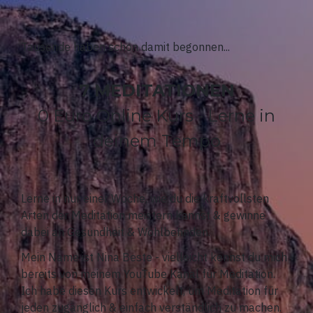
Tausende haben schon damit begonnen...
7 MEDITATIONEN
0 Euro Online Kurs - Lerne in
deinem Tempo
Lerne in nur einer Woche, wie du die kraftvollsten
Arten der Meditation meistern kannst & gewinne
dabei an Gesundheit & Wohlbefinden.
Mein Name ist Nina Beste - vielleicht kennst du mich
bereits von meinem YouTube Kanal für Meditation.
Ich habe diesen Kurs entwickelt, um Meditation für
jeden zugänglich & einfach verständlich zu machen.