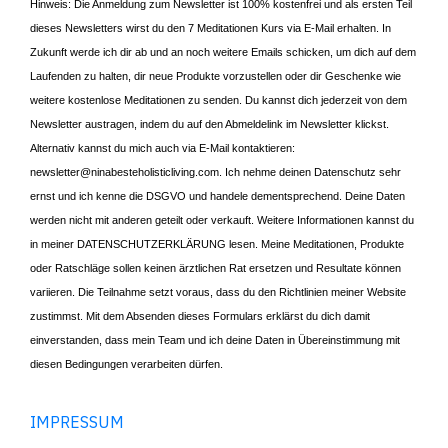
Hinweis: Die Anmeldung zum Newsletter ist 100% kostenfrei und als ersten Teil
dieses Newsletters wirst du den 7 Meditationen Kurs via E-Mail erhalten. In
Zukunft werde ich dir ab und an noch weitere Emails schicken, um dich auf dem
Laufenden zu halten, dir neue Produkte vorzustellen oder dir Geschenke wie
weitere kostenlose Meditationen zu senden. Du kannst dich jederzeit von dem
Newsletter austragen, indem du auf den Abmeldelink im Newsletter klickst.
Alternativ kannst du mich auch via E-Mail kontaktieren:
newsletter@ninabesteholisticliving.com. Ich nehme deinen Datenschutz sehr
ernst und ich kenne die DSGVO und handele dementsprechend. Deine Daten
werden nicht mit anderen geteilt oder verkauft. Weitere Informationen kannst du
in meiner
DATENSCHUTZERKLÄRUNG
lesen. Meine Meditationen, Produkte
oder Ratschläge sollen keinen ärztlichen Rat ersetzen und Resultate können
variieren. Die Teilnahme setzt voraus, dass du den Richtlinien meiner Website
zustimmst. Mit dem Absenden dieses Formulars erklärst du dich damit
einverstanden, dass mein Team und ich deine Daten in Übereinstimmung mit
diesen Bedingungen verarbeiten dürfen.
IMPRESSUM