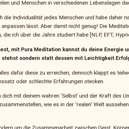
teilen und Menschen in verschiedenen Lebenslagen dad
h die Individualität jedes Menschen und habe daher na
n anpassen lässt. Aber damit nicht genug! Die Meditat
, die ich über die Jahre studiert habe [NLP, EFT, Hypno
test, mit Pura Meditation kannst du deine Energie 
tehst sondern statt dessen mit Leichtigkeit Erfolg
les dafür diese zu erreichen, dennoch klappt es teilw
enssatz oder schlechte Erfahrungen stecken.
 dich mit deinem wahren ‘Selbst’ und der Kraft des U
usammenstellen, wie es in der 'realen' Welt aussehen
ondern um die Zusammenarbeit zwischen Geist, Körpe