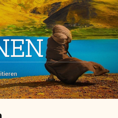
NEN
itieren
n