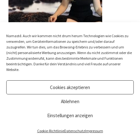
Namasté. Auch wir kommen nicht drum herum Technologien wie Cookies zu
Frau macht eine Yoga Position am Strand
verwenden, um Geräteinformationen zu speichern und/oder darauf
zuzugreifen. Wir tun dies, um das Browsing-Erlebnis zu verbessern und um
(nicht) personalisierte Werbung anzuzeigen. Wenn du nicht zustimmst oder die
Zustimmung widerrufst, kann dies bestimmte Merkmale und Funktionen
beeinträchtigen. Danke für dein Verständnis und viel Freude auf unserer
Website.
Cookies akzeptieren
Ablehnen
© Nina Beste Holistic Living Ltd. All rights reserved.
Impressum
&
Datenschutz
Einstellungen anzeigen
Cookie-Richtlinie
Datenschutz
Impressum