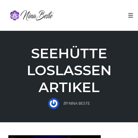
Skip
to
Togg
content
SEEHÜTTE
LOSLASSEN
ARTIKEL
BY
NINA BESTE