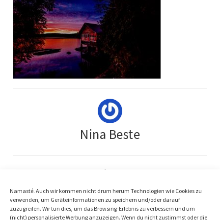
Nina Beste
« Previous Post
Seehütte Loslassen Artikel
Namasté. Auch wir kommen nicht drum herum Technologien wie Cookies zu
verwenden, um Geräteinformationen zu speichern und/oder darauf
Next Post »
zuzugreifen. Wir tun dies, um das Browsing-Erlebnis zu verbessern und um
(nicht) personalisierte Werbung anzuzeigen. Wenn du nicht zustimmst oder die