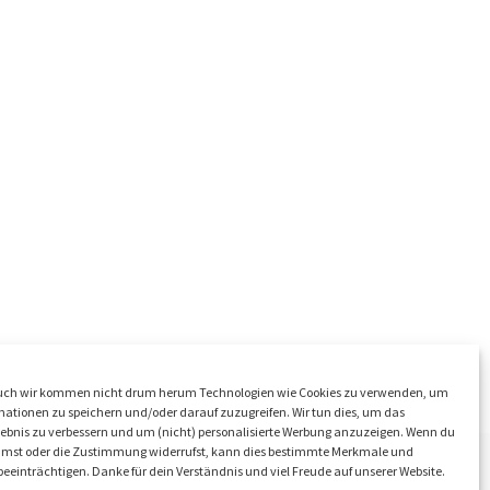
ch wir kommen nicht drum herum Technologien wie Cookies zu verwenden, um
ationen zu speichern und/oder darauf zuzugreifen. Wir tun dies, um das
ebnis zu verbessern und um (nicht) personalisierte Werbung anzuzeigen. Wenn du
mmst oder die Zustimmung widerrufst, kann dies bestimmte Merkmale und
eeinträchtigen. Danke für dein Verständnis und viel Freude auf unserer Website.