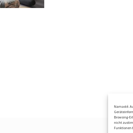
Namasté. Au
Geräteinform
Browsing-Erl
nicht zusti
Funktionen b