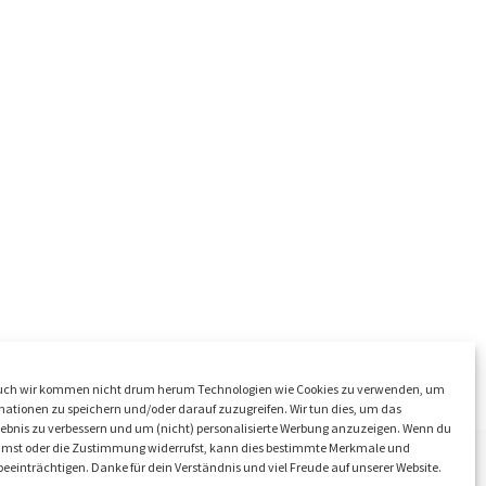
ch wir kommen nicht drum herum Technologien wie Cookies zu verwenden, um
ationen zu speichern und/oder darauf zuzugreifen. Wir tun dies, um das
ebnis zu verbessern und um (nicht) personalisierte Werbung anzuzeigen. Wenn du
mmst oder die Zustimmung widerrufst, kann dies bestimmte Merkmale und
eeinträchtigen. Danke für dein Verständnis und viel Freude auf unserer Website.