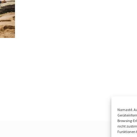
Namasté. Au
Geräteinform
Browsing-Erl
nicht zusti
Funktionen b