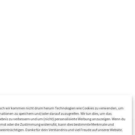
ch wir kommen nicht drum herum Technologien wie Cookies zu verwenden, um
ationen zu speichern und/oder darauf zuzugreifen. Wir tun dies, um das
ebnis zu verbessern und um (nicht) personalisierte Werbung anzuzeigen. Wenn du
mmst oder die Zustimmung widerrufst, kann dies bestimmte Merkmale und
eeinträchtigen. Danke für dein Verständnis und viel Freude auf unserer Website.