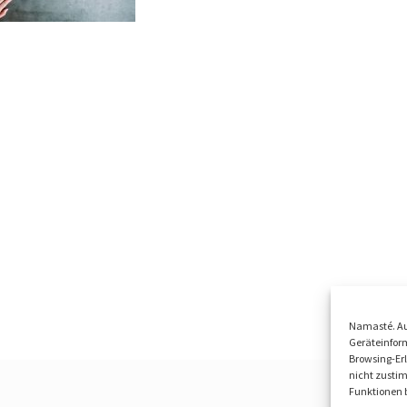
Namasté. Au
Geräteinform
Browsing-Erl
nicht zusti
Funktionen b