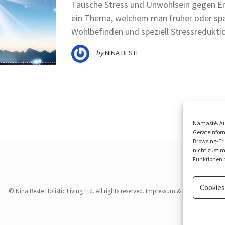
Tausche Stress und Unwohlsein gegen En
ein Thema, welchem man früher oder sp
Wohlbefinden und speziell Stressredukti
by
NINA BESTE
Namasté. Au
Geräteinform
Browsing-Erl
nicht zusti
Funktionen b
Cookies
© Nina Beste Holistic Living Ltd. All rights reserved.
Impressum
&
Datenschutz