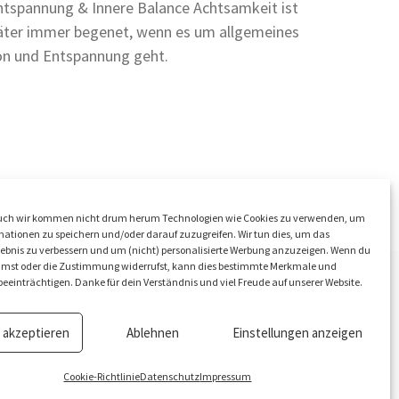
tspannung & Innere Balance Achtsamkeit ist
äter immer begenet, wenn es um allgemeines
on und Entspannung geht.
ch wir kommen nicht drum herum Technologien wie Cookies zu verwenden, um
ationen zu speichern und/oder darauf zuzugreifen. Wir tun dies, um das
ebnis zu verbessern und um (nicht) personalisierte Werbung anzuzeigen. Wenn du
mmst oder die Zustimmung widerrufst, kann dies bestimmte Merkmale und
eeinträchtigen. Danke für dein Verständnis und viel Freude auf unserer Website.
 akzeptieren
Ablehnen
Einstellungen anzeigen
Cookie-Richtlinie
Datenschutz
Impressum