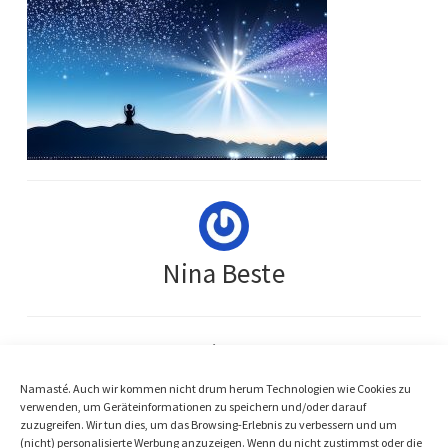
Nina Beste
« Previous Post
Body Scan Nina Beste Blog Bild
Namasté. Auch wir kommen nicht drum herum Technologien wie Cookies zu
verwenden, um Geräteinformationen zu speichern und/oder darauf
Next Post »
zuzugreifen. Wir tun dies, um das Browsing-Erlebnis zu verbessern und um
(nicht) personalisierte Werbung anzuzeigen. Wenn du nicht zustimmst oder die