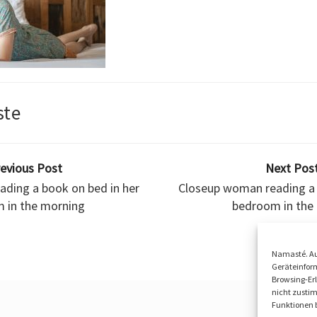
ste
revious Post
Next Post
ding a book on bed in her
Closeup woman reading a 
 in the morning
bedroom in the
Namasté. Au
Geräteinform
Browsing-Erl
nicht zusti
Funktionen b