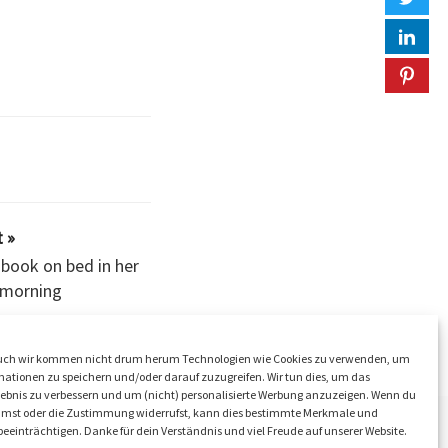
 »
book on bed in her
 morning
ch wir kommen nicht drum herum Technologien wie Cookies zu verwenden, um
ationen zu speichern und/oder darauf zuzugreifen. Wir tun dies, um das
ebnis zu verbessern und um (nicht) personalisierte Werbung anzuzeigen. Wenn du
mmst oder die Zustimmung widerrufst, kann dies bestimmte Merkmale und
eeinträchtigen. Danke für dein Verständnis und viel Freude auf unserer Website.