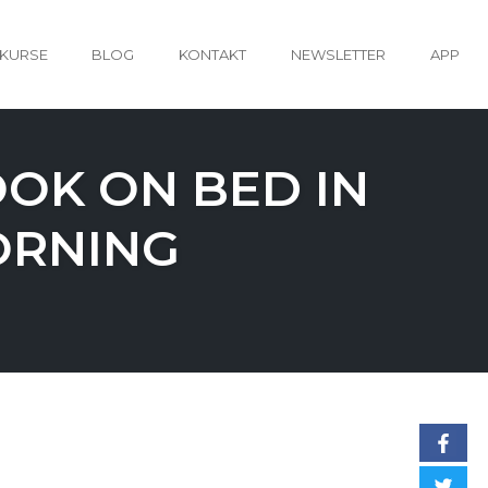
KURSE
BLOG
KONTAKT
NEWSLETTER
APP
OK ON BED IN
ORNING