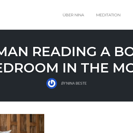
ÜBER NINA
MEDITATION
AN READING A BO
EDROOM IN THE M
BY
NINA BESTE