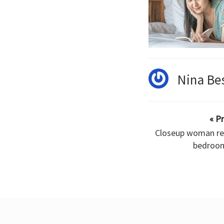
Nina Be
« P
Closeup woman rea
bedroom