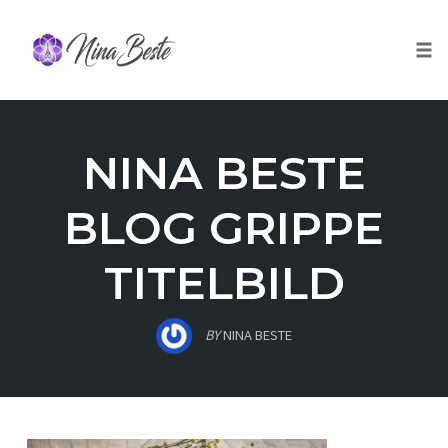
Skip
to
Togg
content
NINA BESTE
BLOG GRIPPE
TITELBILD
BY
NINA BESTE