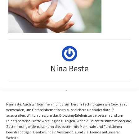
Nina Beste
« Previous Post
parasiten meditation
Namasté. Auch wir kommen nicht drum herum Technologien wie Cookies zu
verwenden, um Geräteinformationen zu speichern und/oder darauf
Next Post »
zuzugreifen. Wir tun dies, um das Browsing-Erlebnis zu verbessern und um
(nicht) personalisierte Werbung anzuzeigen. Wenn du nicht zustimmst oder die
parasiten meditation
Zustimmung widerrufst, kann dies bestimmte Merkmale und Funktionen
beeinträchtigen. Danke für dein Verständnis und viel Freude auf unserer
Website.