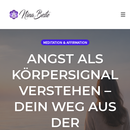
Skip
to
Togg
content
MEDITATION & AFFIRMATION
ANGST ALS
KÖRPERSIGNAL
VERSTEHEN –
DEIN WEG AUS
DER