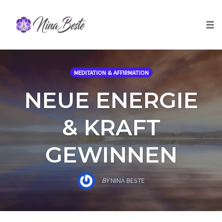
Skip
to
Togg
content
MEDITATION & AFFIRMATION
NEUE ENERGIE
& KRAFT
GEWINNEN
BY
NINA BESTE