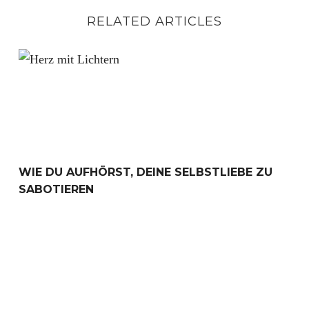
RELATED ARTICLES
Wie du aufhörst, deine Selbstliebe zu sabotieren
WIE DU AUFHÖRST, DEINE SELBSTLIEBE ZU
SABOTIEREN
Progressive Muskelentspannung für besseren Schlaf & H