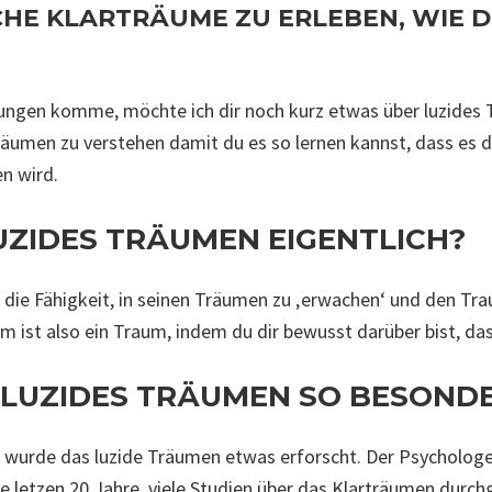
HE KLARTRÄUME ZU ERLEBEN, WIE DU
ungen komme, möchte ich dir noch kurz etwas über luzides 
träumen zu verstehen damit du es so lernen kannst, dass es d
n wird.
UZIDES TRÄUMEN EIGENTLICH?
 die Fähigkeit, in seinen Träumen zu ‚erwachen‘ und den Tr
m ist also ein Traum, indem du dir bewusst darüber bist, da
 LUZIDES TRÄUMEN SO BESOND
n wurde das luzide Träumen etwas erforscht. Der Psychologe
e letzen 20 Jahre, viele Studien über das Klarträumen durch