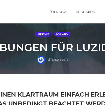
ÜBER NINA
MEDITATION
LIFESTYLE
SCHLAFEN
ÜBUNGEN FÜR LUZ
BY
NINA BESTE
EINEN KLARTRAUM EINFACH ERL
AS UNBEDINGT BEACHTET WER