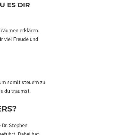
 ES DIR
Träumen erklären.
ir viel Freude und
aum somit steuern zu
ss du träumst.
ERS?
 Dr. Stephen
geführt. Dabei hat