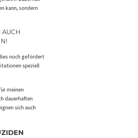
ren kann, sondern
M AUCH
N!
dies noch gefördert
tationen speziell
 für meinen
ch dauerhaften
ignen sich auch
UZIDEN