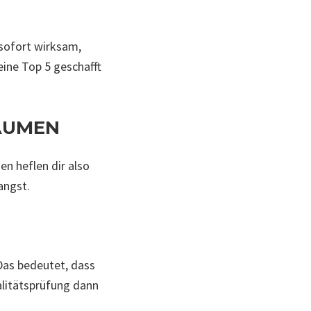
 sofort wirksam,
eine Top 5 geschafft
RÄUMEN
 heflen dir also
angst.
Das bedeutet, dass
alitätsprüfung dann