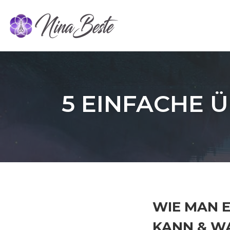
Skip
to
content
5 EINFACHE 
WIE MAN 
KANN & W