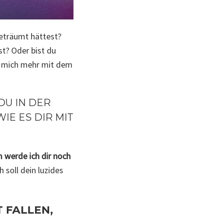
eträumt hättest?
st? Oder bist du
ch mich mehr mit dem
DU IN DER
IE ES DIR MIT
 werde ich dir noch
h soll dein luzides
.
T FALLEN,